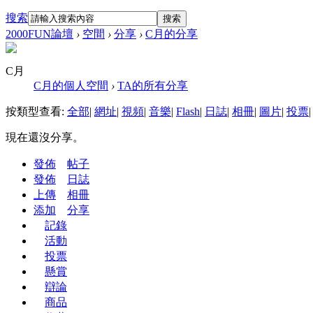
搜索
搜索
2000FUN論壇
›
空間
›
分享
›
C月的分享
C月
C月的個人空間
›
TA的所有分享
按類型查看:
全部
|
網址
|
視頻
|
音樂
|
Flash
|
日誌
|
相冊
|
圖片
|
投票
|
現在還沒分享。
發佈
帖子
發佈
日誌
上傳
相冊
添加
分享
記錄
活動
投票
懸賞
辯論
商品