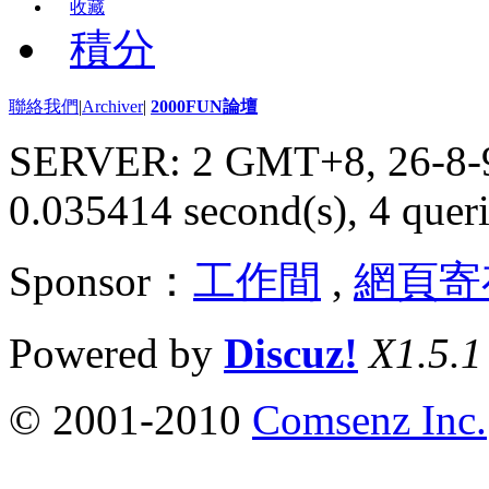
收藏
積分
聯絡我們
|
Archiver
|
2000FUN論壇
SERVER: 2 GMT+8, 26-8-
0.035414 second(s), 4 queri
Sponsor：
工作間
,
網頁寄
Powered by
Discuz!
X1.5.1
© 2001-2010
Comsenz Inc.