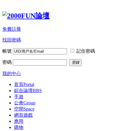
免費註冊
找回密碼
帳號
記住密碼
密碼
登錄
我的中心
首頁
Portal
綜合論壇
BBS
手遊
公會
Group
空間
Space
網頁遊戲
應用
購物