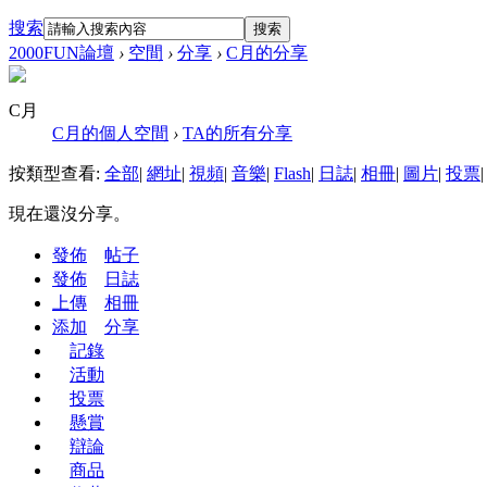
搜索
搜索
2000FUN論壇
›
空間
›
分享
›
C月的分享
C月
C月的個人空間
›
TA的所有分享
按類型查看:
全部
|
網址
|
視頻
|
音樂
|
Flash
|
日誌
|
相冊
|
圖片
|
投票
|
現在還沒分享。
發佈
帖子
發佈
日誌
上傳
相冊
添加
分享
記錄
活動
投票
懸賞
辯論
商品