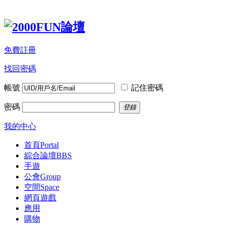
免費註冊
找回密碼
帳號
記住密碼
密碼
登錄
我的中心
首頁
Portal
綜合論壇
BBS
手遊
公會
Group
空間
Space
網頁遊戲
應用
購物