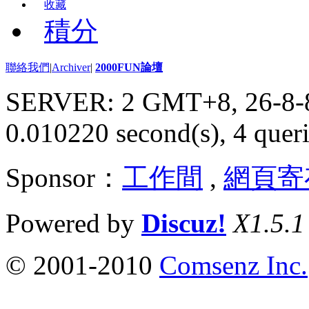
收藏
積分
聯絡我們
|
Archiver
|
2000FUN論壇
SERVER: 2 GMT+8, 26-8-
0.010220 second(s), 4 queri
Sponsor：
工作間
,
網頁寄
Powered by
Discuz!
X1.5.1
© 2001-2010
Comsenz Inc.