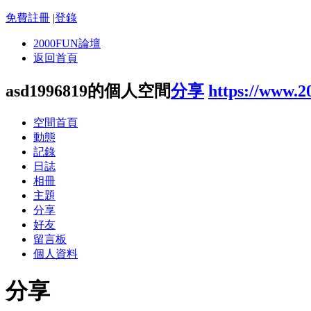
免費註冊
|
登錄
2000FUN論壇
返回首頁
asd1996819的個人空間
分享
https://www.2
空間首頁
動態
記錄
日誌
相冊
主題
分享
好友
留言板
個人資料
分享