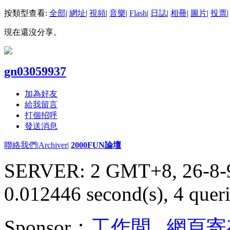
按類型查看:
全部
|
網址
|
視頻
|
音樂
|
Flash
|
日誌
|
相冊
|
圖片
|
投票
|
現在還沒分享。
gn03059937
加為好友
給我留言
打個招呼
發送消息
聯絡我們
|
Archiver
|
2000FUN論壇
SERVER: 2 GMT+8, 26-8-
0.012446 second(s), 4 queri
Sponsor：
工作間
,
網頁寄