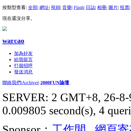
按類型查看:
全部
|
網址
|
視頻
|
音樂
|
Flash
|
日誌
|
相冊
|
圖片
|
投票
|
現在還沒分享。
warcao
加為好友
給我留言
打個招呼
發送消息
聯絡我們
|
Archiver
|
2000FUN論壇
SERVER: 2 GMT+8, 26-8-
0.009805 second(s), 4 queri
Sponsor：
工作間
,
網頁寄