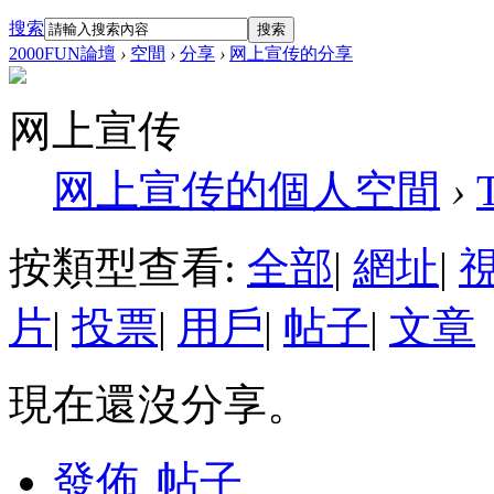
搜索
搜索
2000FUN論壇
›
空間
›
分享
›
网上宣传的分享
网上宣传
网上宣传的個人空間
›
按類型查看:
全部
|
網址
|
片
|
投票
|
用戶
|
帖子
|
文章
現在還沒分享。
發佈
帖子