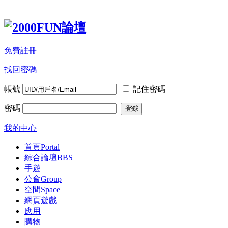
免費註冊
找回密碼
帳號
記住密碼
密碼
登錄
我的中心
首頁
Portal
綜合論壇
BBS
手遊
公會
Group
空間
Space
網頁遊戲
應用
購物