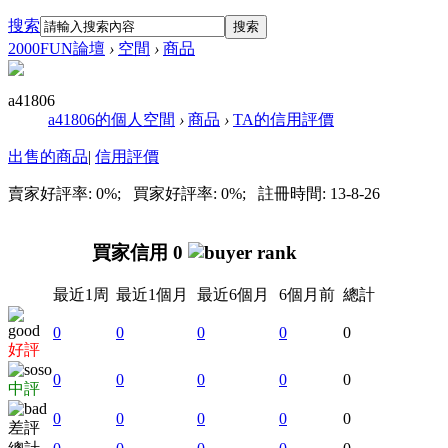
搜索
搜索
2000FUN論壇
›
空間
›
商品
a41806
a41806的個人空間
›
商品
›
TA的信用評價
出售的商品
|
信用評價
賣家好評率: 0%; 買家好評率: 0%; 註冊時間: 13-8-26
買家信用 0
最近1周
最近1個月
最近6個月
6個月前
總計
0
0
0
0
0
好評
0
0
0
0
0
中評
0
0
0
0
0
差評