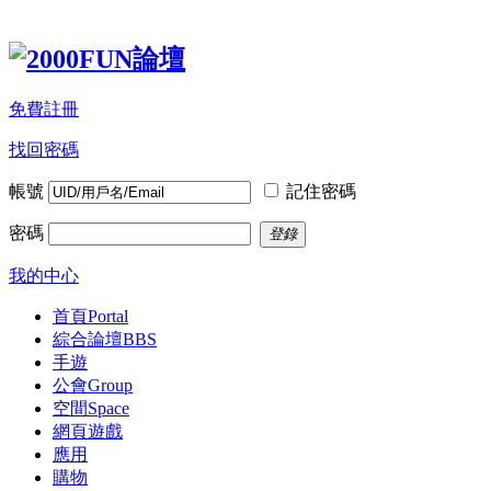
免費註冊
找回密碼
帳號
記住密碼
密碼
登錄
我的中心
首頁
Portal
綜合論壇
BBS
手遊
公會
Group
空間
Space
網頁遊戲
應用
購物