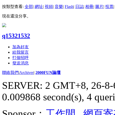
按類型查看:
全部
|
網址
|
視頻
|
音樂
|
Flash
|
日誌
|
相冊
|
圖片
|
投票
|
現在還沒分享。
q15321532
加為好友
給我留言
打個招呼
發送消息
聯絡我們
|
Archiver
|
2000FUN論壇
SERVER: 2 GMT+8, 26-8-
0.009868 second(s), 4 queri
Sponsor：
工作間
,
網頁寄