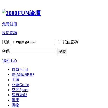
免費註冊
找回密碼
帳號
記住密碼
密碼
登錄
我的中心
首頁
Portal
綜合論壇
BBS
手遊
公會
Group
空間
Space
網頁遊戲
應用
購物