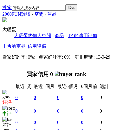
搜索
搜索
2000FUN論壇
›
空間
›
商品
大暖蛋
大暖蛋的個人空間
›
商品
›
TA的信用評價
出售的商品
|
信用評價
賣家好評率: 0%; 買家好評率: 0%; 註冊時間: 13-9-29
買家信用 0
最近1周
最近1個月
最近6個月
6個月前
總計
0
0
0
0
0
好評
0
0
0
0
0
中評
0
0
0
0
0
差評