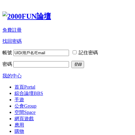
免費註冊
找回密碼
帳號
記住密碼
密碼
登錄
我的中心
首頁
Portal
綜合論壇
BBS
手遊
公會
Group
空間
Space
網頁遊戲
應用
購物