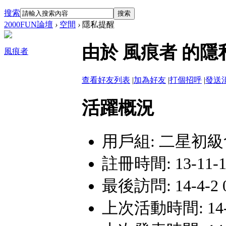
搜索
搜索
2000FUN論壇
›
空間
›
隱私提醒
由於 風痕者 的
風痕者
查看好友列表
|
加為好友
|
打個招呼
|
發送
活躍概況
用戶組:
二星初級
註冊時間: 13-11-12
最後訪問: 14-4-2 
上次活動時間: 14-4-