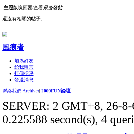
主題
版塊
回覆/查看
最後發帖
還沒有相關的帖子。
風痕者
加為好友
給我留言
打個招呼
發送消息
聯絡我們
|
Archiver
|
2000FUN論壇
SERVER: 2 GMT+8, 26-8-
0.225588 second(s), 4 queri