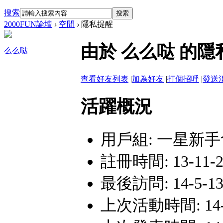
搜索
搜索
2000FUN論壇
›
空間
›
隱私提醒
由於 么么哒 的
么么哒
查看好友列表
|
加為好友
|
打個招呼
|
發送
活躍概況
用戶組:
一星新手
註冊時間: 13-11-26
最後訪問: 14-5-13
上次活動時間: 14-5-