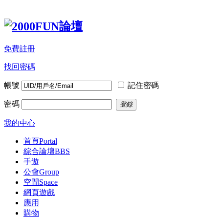
免費註冊
找回密碼
帳號
記住密碼
密碼
登錄
我的中心
首頁
Portal
綜合論壇
BBS
手遊
公會
Group
空間
Space
網頁遊戲
應用
購物