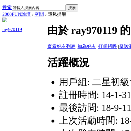
搜索
搜索
2000FUN論壇
›
空間
›
隱私提醒
由於 ray9701
ray970119
查看好友列表
|
加為好友
|
打個招呼
|
發送
活躍概況
用戶組:
二星初級
註冊時間: 14-1-31
最後訪問: 18-9-11 
上次活動時間: 18-9-