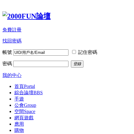
免費註冊
找回密碼
帳號
記住密碼
密碼
登錄
我的中心
首頁
Portal
綜合論壇
BBS
手遊
公會
Group
空間
Space
網頁遊戲
應用
購物