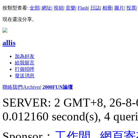
按類型查看:
全部
|
網址
|
視頻
|
音樂
|
Flash
|
日誌
|
相冊
|
圖片
|
投票
|
現在還沒分享。
allis
加為好友
給我留言
打個招呼
發送消息
聯絡我們
|
Archiver
|
2000FUN論壇
SERVER: 2 GMT+8, 26-8-
0.012160 second(s), 4 queri
Sponsor：
工作間
,
網頁寄