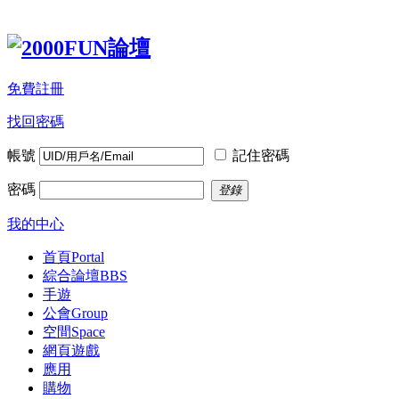
免費註冊
找回密碼
帳號
記住密碼
密碼
登錄
我的中心
首頁
Portal
綜合論壇
BBS
手遊
公會
Group
空間
Space
網頁遊戲
應用
購物