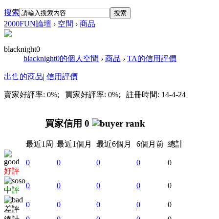
搜索
搜索
2000FUN論壇
›
空間
›
商品
blacknight0
blacknight0的個人空間
›
商品
›
TA的信用評價
出售的商品
|
信用評價
賣家好評率: 0%; 買家好評率: 0%; 註冊時間: 14-4-24
買家信用 0
最近1周
最近1個月
最近6個月
6個月前
總計
0
0
0
0
0
好評
0
0
0
0
0
中評
0
0
0
0
0
差評