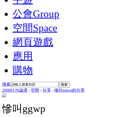
公會
Group
空間
Space
網頁遊戲
應用
購物
搜索
搜索
2000FUN論壇
›
空間
›
分享
›
慘叫ggwp的分享
慘叫ggwp