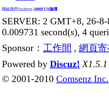
聯絡我們
|
Archiver
|
2000FUN論壇
SERVER: 2 GMT+8, 26-8-
0.009731 second(s), 4 queri
Sponsor：
工作間
,
網頁寄
Powered by
Discuz!
X1.5.1
© 2001-2010
Comsenz Inc.