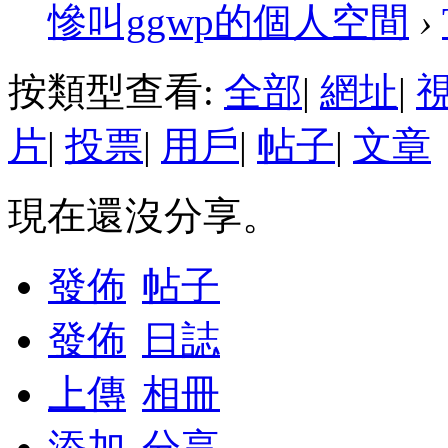
慘叫ggwp的個人空間
›
按類型查看:
全部
|
網址
|
片
|
投票
|
用戶
|
帖子
|
文章
現在還沒分享。
發佈
帖子
發佈
日誌
上傳
相冊
添加
分享