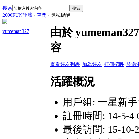
搜索
搜索
2000FUN論壇
›
空間
›
隱私提醒
由於 yumeman
yumeman327
容
查看好友列表
|
加為好友
|
打個招呼
|
發送
活躍概況
用戶組:
一星新手
註冊時間: 14-5-4 
最後訪問: 15-10-23