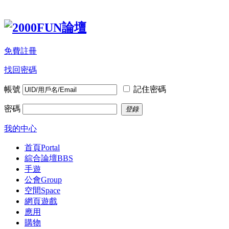
免費註冊
找回密碼
帳號
記住密碼
密碼
登錄
我的中心
首頁
Portal
綜合論壇
BBS
手遊
公會
Group
空間
Space
網頁遊戲
應用
購物