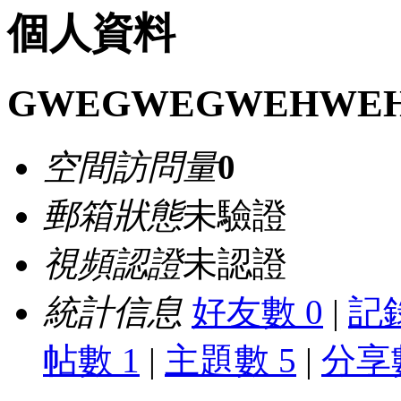
個人資料
GWEGWEGWEHWE
空間訪問量
0
郵箱狀態
未驗證
視頻認證
未認證
統計信息
好友數 0
|
記錄
帖數 1
|
主題數 5
|
分享數