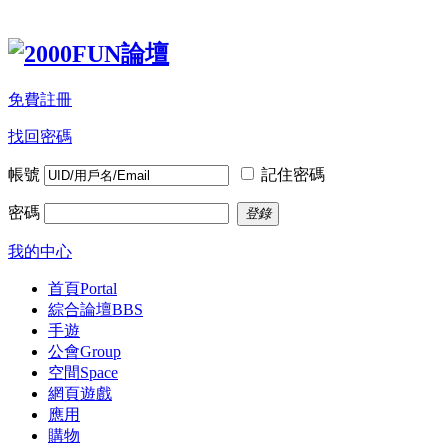
免費註冊
找回密碼
帳號
記住密碼
密碼
登錄
我的中心
首頁
Portal
綜合論壇
BBS
手遊
公會
Group
空間
Space
網頁遊戲
應用
購物