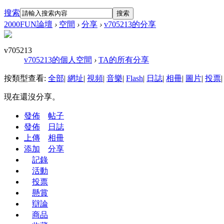
搜索
搜索
2000FUN論壇
›
空間
›
分享
›
v705213的分享
v705213
v705213的個人空間
›
TA的所有分享
按類型查看:
全部
|
網址
|
視頻
|
音樂
|
Flash
|
日誌
|
相冊
|
圖片
|
投票
|
現在還沒分享。
發佈
帖子
發佈
日誌
上傳
相冊
添加
分享
記錄
活動
投票
懸賞
辯論
商品