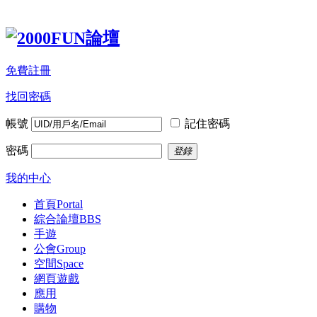
免費註冊
找回密碼
帳號
記住密碼
密碼
登錄
我的中心
首頁
Portal
綜合論壇
BBS
手遊
公會
Group
空間
Space
網頁遊戲
應用
購物