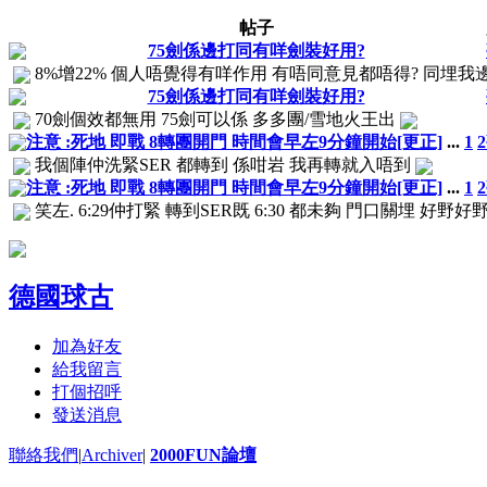
帖子
75劍係邊打同有咩劍裝好用?
8%增22% 個人唔覺得有咩作用 有唔同意見都唔得? 同埋我
75劍係邊打同有咩劍裝好用?
70劍個效都無用 75劍可以係 多多團/雪地火王出
注意 :死地 即戰 8轉團開門 時間會早左9分鐘開始[更正]
...
1
2
我個陣仲洗緊SER 都轉到 係咁岩 我再轉就入唔到
注意 :死地 即戰 8轉團開門 時間會早左9分鐘開始[更正]
...
1
2
笑左. 6:29仲打緊 轉到SER既 6:30 都未夠 門口關埋 好野好
德國球古
加為好友
給我留言
打個招呼
發送消息
聯絡我們
|
Archiver
|
2000FUN論壇