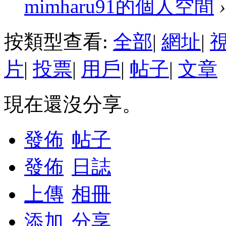
mimharu91的個人空間
›
按類型查看:
全部
|
網址
|
片
|
投票
|
用戶
|
帖子
|
文章
現在還沒分享。
發佈
帖子
發佈
日誌
上傳
相冊
添加
分享