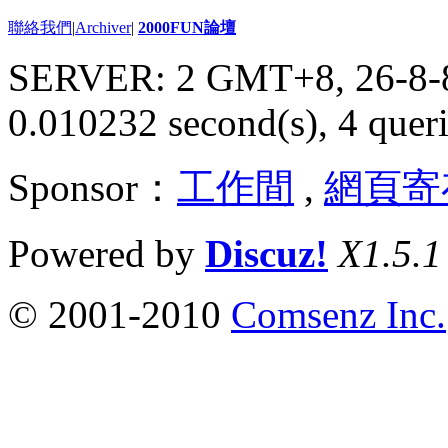
聯絡我們
|
Archiver
|
2000FUN論壇
SERVER: 2 GMT+8, 26-8-
0.010232 second(s), 4 queri
Sponsor：
工作間
,
網頁寄
Powered by
Discuz!
X1.5.1
© 2001-2010
Comsenz Inc.