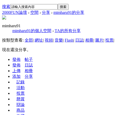
搜索
搜索
2000FUN論壇
›
空間
›
分享
›
mimharu91的分享
mimharu91
mimharu91的個人空間
›
TA的所有分享
按類型查看:
全部
|
網址
|
視頻
|
音樂
|
Flash
|
日誌
|
相冊
|
圖片
|
投票
|
現在還沒分享。
發佈
帖子
發佈
日誌
上傳
相冊
添加
分享
記錄
活動
投票
懸賞
辯論
商品