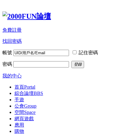
免費註冊
找回密碼
帳號
記住密碼
密碼
登錄
我的中心
首頁
Portal
綜合論壇
BBS
手遊
公會
Group
空間
Space
網頁遊戲
應用
購物