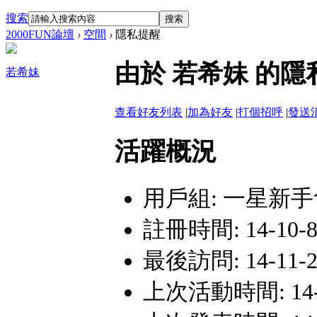
搜索
搜索
2000FUN論壇
›
空間
›
隱私提醒
由於 若希妹 的
若希妹
查看好友列表
|
加為好友
|
打個招呼
|
發送
活躍概況
用戶組:
一星新手
註冊時間: 14-10-8 
最後訪問: 14-11-23
上次活動時間: 14-11