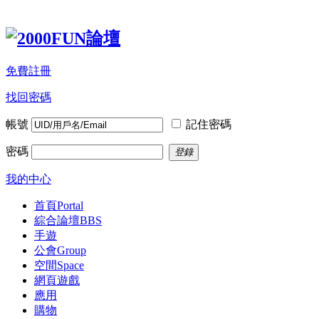
免費註冊
找回密碼
帳號
記住密碼
密碼
登錄
我的中心
首頁
Portal
綜合論壇
BBS
手遊
公會
Group
空間
Space
網頁遊戲
應用
購物