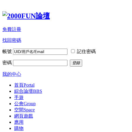
免費註冊
找回密碼
帳號
記住密碼
密碼
登錄
我的中心
首頁
Portal
綜合論壇
BBS
手遊
公會
Group
空間
Space
網頁遊戲
應用
購物