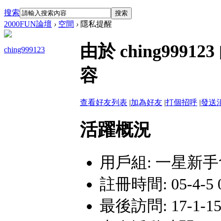
搜索
搜索
2000FUN論壇
›
空間
›
隱私提醒
由於 ching99
ching999123
容
查看好友列表
|
加為好友
|
打個招呼
|
發送
活躍概況
用戶組:
一星新手
註冊時間: 05-4-5 0
最後訪問: 17-1-15 