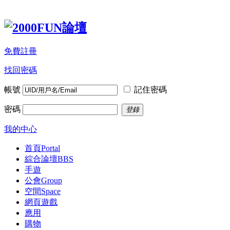
免費註冊
找回密碼
帳號
記住密碼
密碼
登錄
我的中心
首頁
Portal
綜合論壇
BBS
手遊
公會
Group
空間
Space
網頁遊戲
應用
購物