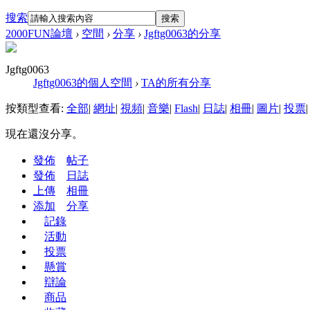
搜索
搜索
2000FUN論壇
›
空間
›
分享
›
Jgftg0063的分享
Jgftg0063
Jgftg0063的個人空間
›
TA的所有分享
按類型查看:
全部
|
網址
|
視頻
|
音樂
|
Flash
|
日誌
|
相冊
|
圖片
|
投票
|
現在還沒分享。
發佈
帖子
發佈
日誌
上傳
相冊
添加
分享
記錄
活動
投票
懸賞
辯論
商品