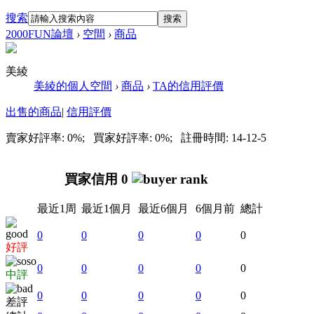
搜索
搜索
2000FUN論壇
›
空間
›
商品
美綾
美綾的個人空間
›
商品
›
TA的信用評價
出售的商品
|
信用評價
賣家好評率: 0%; 買家好評率: 0%; 註冊時間: 14-12-5
買家信用 0
最近1周
最近1個月
最近6個月
6個月前
總計
0
0
0
0
0
好評
0
0
0
0
0
中評
0
0
0
0
0
差評