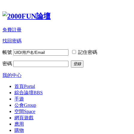
免費註冊
找回密碼
帳號
記住密碼
密碼
登錄
我的中心
首頁
Portal
綜合論壇
BBS
手遊
公會
Group
空間
Space
網頁遊戲
應用
購物