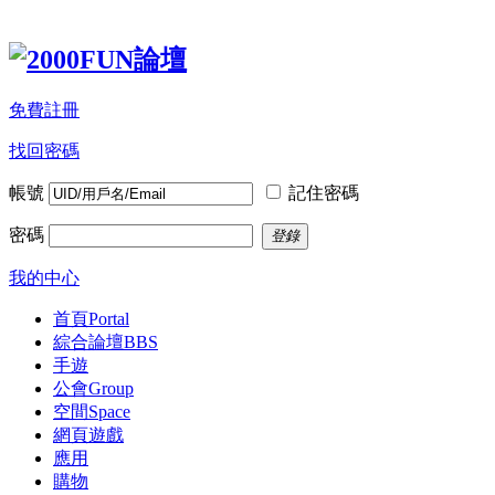
免費註冊
找回密碼
帳號
記住密碼
密碼
登錄
我的中心
首頁
Portal
綜合論壇
BBS
手遊
公會
Group
空間
Space
網頁遊戲
應用
購物