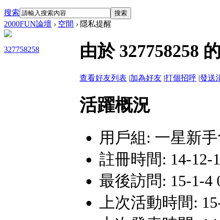
搜索
搜索
2000FUN論壇
›
空間
›
隱私提醒
由於 3277582
327758258
查看好友列表
|
加為好友
|
打個招呼
|
發送
活躍概況
用戶組:
一星新手
註冊時間: 14-12-17
最後訪問: 15-1-4 
上次活動時間: 15-1-