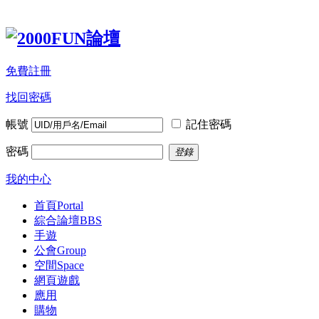
免費註冊
找回密碼
帳號
記住密碼
密碼
登錄
我的中心
首頁
Portal
綜合論壇
BBS
手遊
公會
Group
空間
Space
網頁遊戲
應用
購物