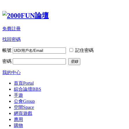
免費註冊
找回密碼
帳號
記住密碼
密碼
登錄
我的中心
首頁
Portal
綜合論壇
BBS
手遊
公會
Group
空間
Space
網頁遊戲
應用
購物