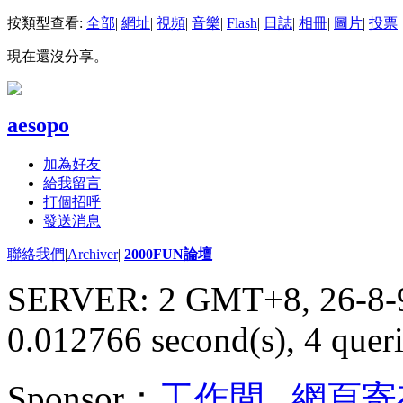
按類型查看:
全部
|
網址
|
視頻
|
音樂
|
Flash
|
日誌
|
相冊
|
圖片
|
投票
|
現在還沒分享。
aesopo
加為好友
給我留言
打個招呼
發送消息
聯絡我們
|
Archiver
|
2000FUN論壇
SERVER: 2 GMT+8, 26-8-
0.012766 second(s), 4 queri
Sponsor：
工作間
,
網頁寄