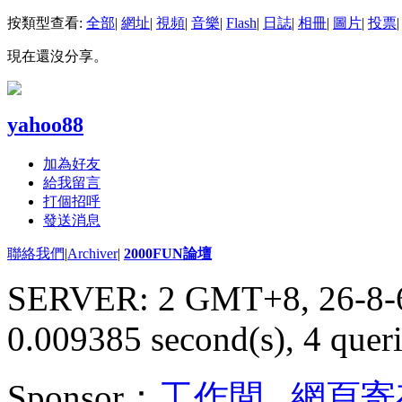
按類型查看:
全部
|
網址
|
視頻
|
音樂
|
Flash
|
日誌
|
相冊
|
圖片
|
投票
|
現在還沒分享。
yahoo88
加為好友
給我留言
打個招呼
發送消息
聯絡我們
|
Archiver
|
2000FUN論壇
SERVER: 2 GMT+8, 26-8-
0.009385 second(s), 4 queri
Sponsor：
工作間
,
網頁寄