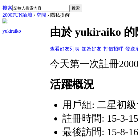
搜索
搜索
2000FUN論壇
›
空間
›
隱私提醒
由於 yukirai
yukiraiko
查看好友列表
|
加為好友
|
打個招呼
|
發送
今天第一次註冊2000
活躍概況
用戶組:
二星初級
註冊時間: 15-3-15 
最後訪問: 15-8-16 