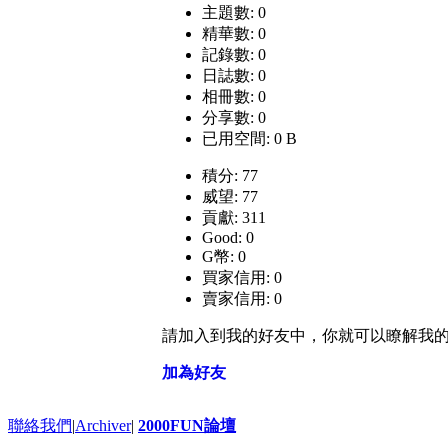
主題數: 0
精華數: 0
記錄數: 0
日誌數: 0
相冊數: 0
分享數: 0
已用空間: 0 B
積分: 77
威望: 77
貢獻: 311
Good: 0
G幣: 0
買家信用: 0
賣家信用: 0
請加入到我的好友中，你就可以瞭解我
加為好友
聯絡我們
|
Archiver
|
2000FUN論壇