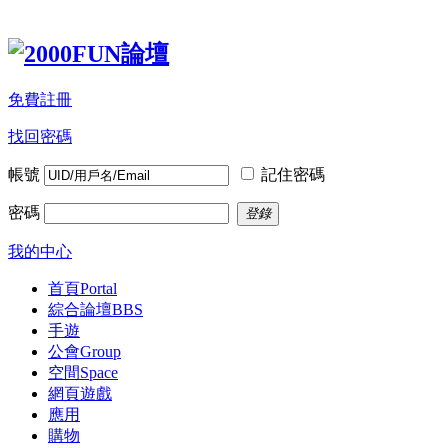
免費註冊
找回密碼
帳號
記住密碼
密碼
登錄
我的中心
首頁
Portal
綜合論壇
BBS
手遊
公會
Group
空間
Space
網頁遊戲
應用
購物