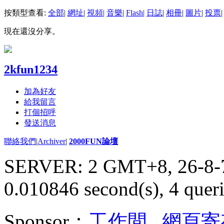
按類型查看:
全部
|
網址
|
視頻
|
音樂
|
Flash
|
日誌
|
相冊
|
圖片
|
投票
|
現在還沒分享。
2kfun1234
加為好友
給我留言
打個招呼
發送消息
聯絡我們
|
Archiver
|
2000FUN論壇
SERVER: 2 GMT+8, 26-8-
0.010846 second(s), 4 queri
Sponsor：
工作間
,
網頁寄