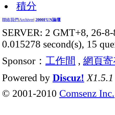
積分
聯絡我們
|
Archiver
|
2000FUN論壇
SERVER: 2 GMT+8, 26-8-
0.015278 second(s), 15 quer
Sponsor：
工作間
,
網頁寄
Powered by
Discuz!
X1.5.1
© 2001-2010
Comsenz Inc.