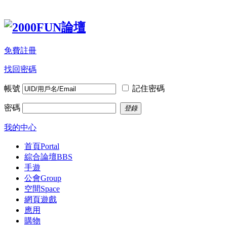
免費註冊
找回密碼
帳號
記住密碼
密碼
登錄
我的中心
首頁
Portal
綜合論壇
BBS
手遊
公會
Group
空間
Space
網頁遊戲
應用
購物