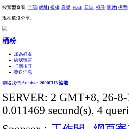
按類型查看:
全部
|
網址
|
視頻
|
音樂
|
Flash
|
日誌
|
相冊
|
圖片
|
投票
|
現在還沒分享。
桶粉
加為好友
給我留言
打個招呼
發送消息
聯絡我們
|
Archiver
|
2000FUN論壇
SERVER: 2 GMT+8, 26-8-
0.011469 second(s), 4 queri
Sponsor：
工作間
,
網頁寄