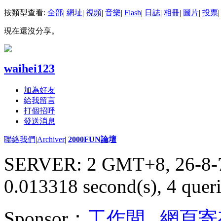
按類型查看:
全部
|
網址
|
視頻
|
音樂
|
Flash
|
日誌
|
相冊
|
圖片
|
投票
|
現在還沒分享。
waihei123
加為好友
給我留言
打個招呼
發送消息
聯絡我們
|
Archiver
|
2000FUN論壇
SERVER: 2 GMT+8, 26-8-
0.013318 second(s), 4 queri
Sponsor：
工作間
,
網頁寄