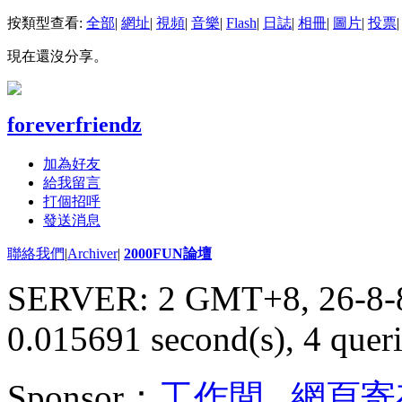
按類型查看:
全部
|
網址
|
視頻
|
音樂
|
Flash
|
日誌
|
相冊
|
圖片
|
投票
|
現在還沒分享。
foreverfriendz
加為好友
給我留言
打個招呼
發送消息
聯絡我們
|
Archiver
|
2000FUN論壇
SERVER: 2 GMT+8, 26-8-
0.015691 second(s), 4 queri
Sponsor：
工作間
,
網頁寄