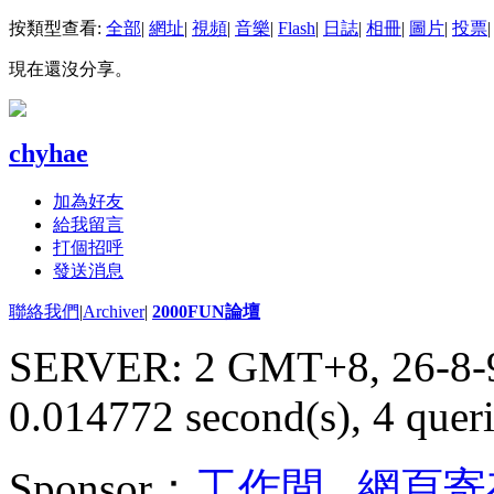
按類型查看:
全部
|
網址
|
視頻
|
音樂
|
Flash
|
日誌
|
相冊
|
圖片
|
投票
|
現在還沒分享。
chyhae
加為好友
給我留言
打個招呼
發送消息
聯絡我們
|
Archiver
|
2000FUN論壇
SERVER: 2 GMT+8, 26-8-
0.014772 second(s), 4 queri
Sponsor：
工作間
,
網頁寄