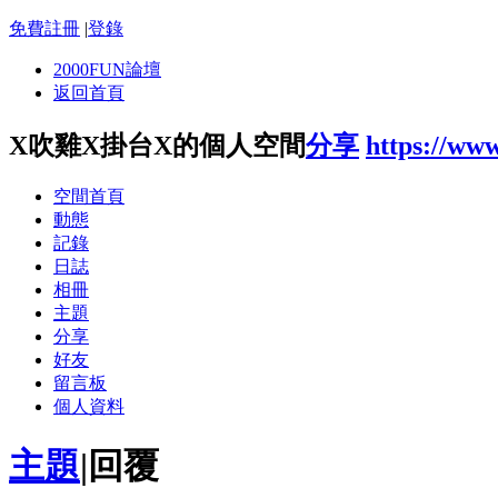
免費註冊
|
登錄
2000FUN論壇
返回首頁
X吹雞X掛台X的個人空間
分享
https://ww
空間首頁
動態
記錄
日誌
相冊
主題
分享
好友
留言板
個人資料
主題
|
回覆