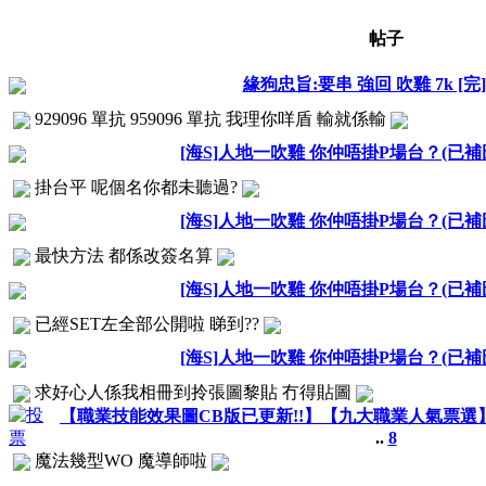
帖子
緣狗忠旨:要串 強回 吹雞 7k [完]
929096 單抗 959096 單抗 我理你咩盾 輸就係輸
[海S]人地一吹雞 你仲唔掛P場台？(已
掛台平 呢個名你都未聽過?
[海S]人地一吹雞 你仲唔掛P場台？(已
最快方法 都係改簽名算
[海S]人地一吹雞 你仲唔掛P場台？(已
已經SET左全部公開啦 睇到??
[海S]人地一吹雞 你仲唔掛P場台？(已
求好心人係我相冊到拎張圖黎貼 冇得貼圖
【職業技能效果圖CB版已更新!!】【九大職業人氣票選
..
8
魔法幾型WO 魔導師啦