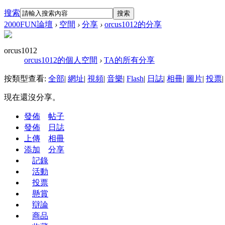
搜索
搜索
2000FUN論壇
›
空間
›
分享
›
orcus1012的分享
orcus1012
orcus1012的個人空間
›
TA的所有分享
按類型查看:
全部
|
網址
|
視頻
|
音樂
|
Flash
|
日誌
|
相冊
|
圖片
|
投票
|
現在還沒分享。
發佈
帖子
發佈
日誌
上傳
相冊
添加
分享
記錄
活動
投票
懸賞
辯論
商品