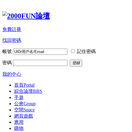
免費註冊
找回密碼
帳號
記住密碼
密碼
登錄
我的中心
首頁
Portal
綜合論壇
BBS
手遊
公會
Group
空間
Space
網頁遊戲
應用
購物