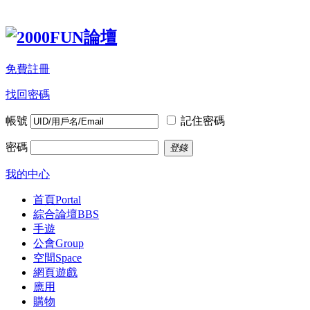
免費註冊
找回密碼
帳號
記住密碼
密碼
登錄
我的中心
首頁
Portal
綜合論壇
BBS
手遊
公會
Group
空間
Space
網頁遊戲
應用
購物