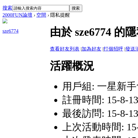
搜索
搜索
2000FUN論壇
›
空間
›
隱私提醒
由於 sze677
sze6774
查看好友列表
|
加為好友
|
打個招呼
|
發送
活躍概況
用戶組:
一星新手
註冊時間: 15-8-13
最後訪問: 15-8-13
上次活動時間: 15-8-