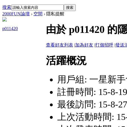
搜索
搜索
2000FUN論壇
›
空間
›
隱私提醒
由於 p01142
p011420
查看好友列表
|
加為好友
|
打個招呼
|
發送
活躍概況
用戶組:
一星新手
註冊時間: 15-8-19 
最後訪問: 15-8-27 
上次活動時間: 15-8-