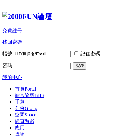
免費註冊
找回密碼
帳號
記住密碼
密碼
登錄
我的中心
首頁
Portal
綜合論壇
BBS
手遊
公會
Group
空間
Space
網頁遊戲
應用
購物