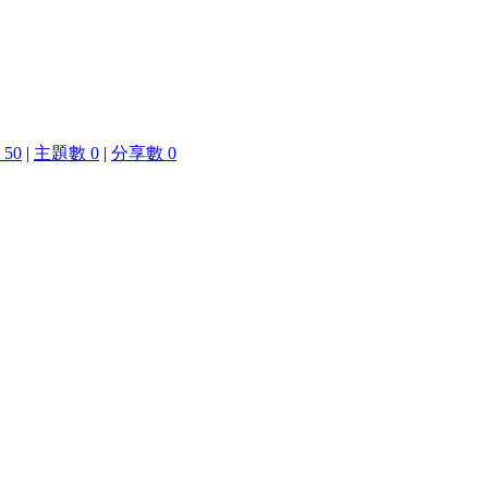
50
|
主題數 0
|
分享數 0