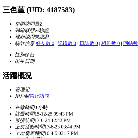
三色堇
(UID: 4187583)
空間訪問量
2
郵箱狀態
未驗證
視頻認證
未認證
統計信息
好友數 0
|
記錄數 0
|
日誌數 0
|
相冊數 0
|
回帖數 
性別
保密
出生日期
活躍概況
管理組
用戶組
禁止訪問
在線時間
0 小時
註冊時間
15-12-25 09:43 PM
最後訪問
17-6-24 12:42 PM
上次活動時間
17-6-23 03:44 PM
上次發表時間
16-4-5 03:17 PM