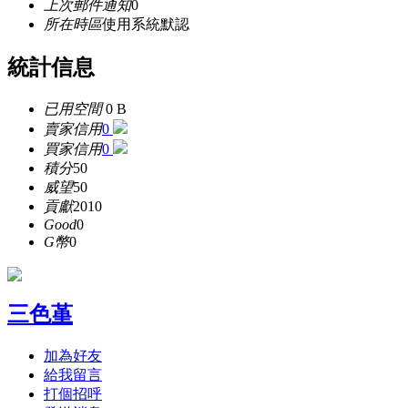
上次郵件通知
0
所在時區
使用系統默認
統計信息
已用空間
0 B
賣家信用
0
買家信用
0
積分
50
威望
50
貢獻
2010
Good
0
G幣
0
三色堇
加為好友
給我留言
打個招呼