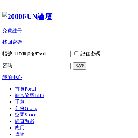
免費註冊
找回密碼
帳號
記住密碼
密碼
登錄
我的中心
首頁
Portal
綜合論壇
BBS
手遊
公會
Group
空間
Space
網頁遊戲
應用
購物