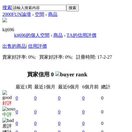
搜索
搜索
2000FUN論壇
›
空間
›
商品
kij696
kij696的個人空間
›
商品
›
TA的信用評價
出售的商品
|
信用評價
賣家好評率: 0%; 買家好評率: 0%; 註冊時間: 17-2-27
買家信用 0
最近1周
最近1個月
最近6個月
6個月前
總計
0
0
0
0
0
好評
0
0
0
0
0
中評
0
0
0
0
0
差評