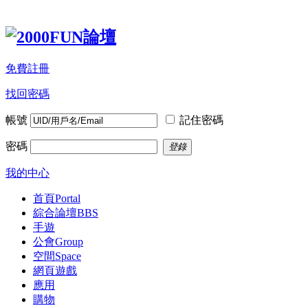
免費註冊
找回密碼
帳號
記住密碼
密碼
登錄
我的中心
首頁
Portal
綜合論壇
BBS
手遊
公會
Group
空間
Space
網頁遊戲
應用
購物