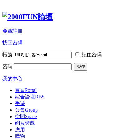
免費註冊
找回密碼
帳號
記住密碼
密碼
登錄
我的中心
首頁
Portal
綜合論壇
BBS
手遊
公會
Group
空間
Space
網頁遊戲
應用
購物