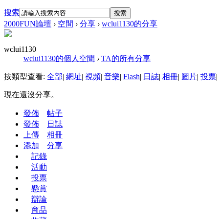
搜索
搜索
2000FUN論壇
›
空間
›
分享
›
wclui1130的分享
wclui1130
wclui1130的個人空間
›
TA的所有分享
按類型查看:
全部
|
網址
|
視頻
|
音樂
|
Flash
|
日誌
|
相冊
|
圖片
|
投票
|
現在還沒分享。
發佈
帖子
發佈
日誌
上傳
相冊
添加
分享
記錄
活動
投票
懸賞
辯論
商品