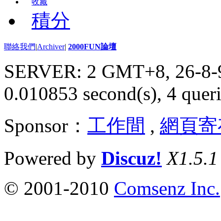
收藏
積分
聯絡我們
|
Archiver
|
2000FUN論壇
SERVER: 2 GMT+8, 26-8-
0.010853 second(s), 4 queri
Sponsor：
工作間
,
網頁寄
Powered by
Discuz!
X1.5.1
© 2001-2010
Comsenz Inc.