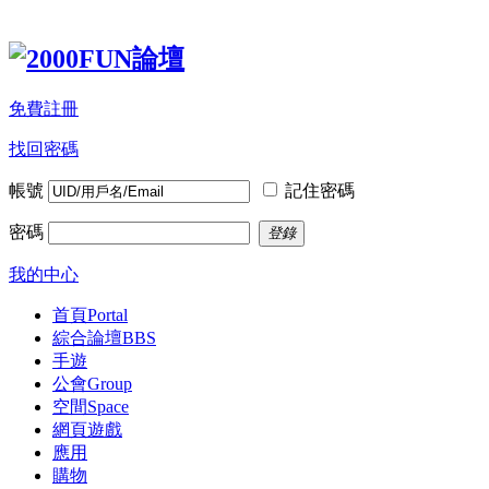
免費註冊
找回密碼
帳號
記住密碼
密碼
登錄
我的中心
首頁
Portal
綜合論壇
BBS
手遊
公會
Group
空間
Space
網頁遊戲
應用
購物